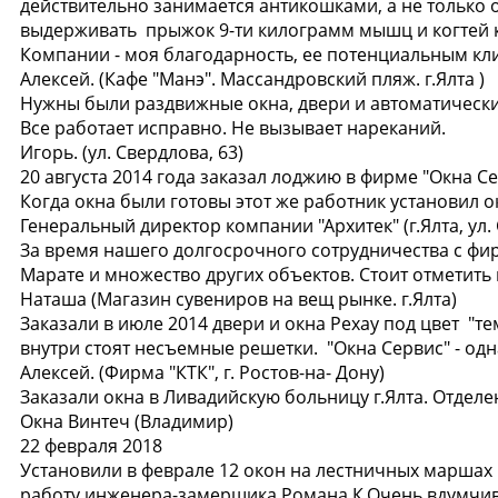
действительно занимается антикошками, а не только 
выдерживать прыжок 9-ти килограмм мышц и когтей ко
Компании - моя благодарность, ее потенциальным кли
Алексей.
(Кафе "Манэ". Массандровский пляж. г.Ялта )
Нужны были раздвижные окна, двери и автоматические
Все работает исправно. Не вызывает нареканий.
Игорь.
(ул. Свердлова, 63)
20 августа 2014 года заказал лоджию в фирме "Окна Се
Когда окна были готовы этот же работник установил о
Генеральный директор компании "Архитек"
(г.Ялта, ул
За время нашего долгосрочного сотрудничества с фи
Марате и множество других объектов. Стоит отметить
Наташа
(Магазин сувениров на вещ рынке. г.Ялта)
Заказали в июле 2014 двери и окна Рехау под цвет "т
внутри стоят несъемные решетки. "Окна Сервис" - од
Алексей.
(Фирма "КТК", г. Ростов-на- Дону)
Заказали окна в Ливадийскую больницу г.Ялта. Отделе
Окна Винтеч
(Владимир)
22 февраля 2018
Установили в феврале 12 окон на лестничных маршах в
работу инженера-замерщика Романа К.Очень вдумчиво 