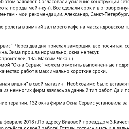
об этом заявляет. Согласовали усиление конструкции се
та породы мейн-кун). Все сделали срок и в оговоренну
ентам - мои рекомендации. Александр, Санкт-Петербург.
 ролеты в зимний зал моего кафе на массандровском пл
рвис". Через два дня приехал замерщик, все посчитал, со
кна. Зима прошла нормально, окна не текут.
. Строителей, 13а. Максим Чекан.)
рмой "Окна Сервис" можем отметить выполненные подряд
 качество работ в максимально короткие сроки.
емная вишня" в свой магазин. Необходимо было вставлять
на из немногих фирм взялась за данный тип работ. Да и
ние терапии. 132 окна фирма Окна Сервис установила за 
 феврале 2018 г.По адресу Видовой проезд,дом 3.Качест
отнёсся к своей работе! Готовы сотрудничать и в даль