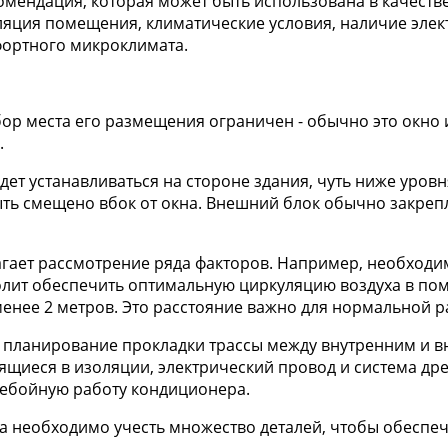
екомендация, которая может быть использована в качест
оляция помещения, климатические условия, наличие элек
ортного микроклимата.
ор места его размещения ограничен - обычно это окно 
.
удет устанавливаться на стороне здания, чуть ниже уров
ыть смещено вбок от окна. Внешний блок обычно закреп
агает рассмотрение ряда факторов. Например, необходим
волит обеспечить оптимальную циркуляцию воздуха в по
енее 2 метров. Это расстояние важно для нормальной р
я планирование прокладки трассы между внутренним и в
ящиеся в изоляции, электрический провод и система др
ребойную работу кондиционера.
а необходимо учесть множество деталей, чтобы обеспе