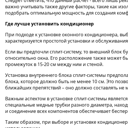
Следует отметить, что данный расчет - всего лишь р
важно учитывать также другие факторы, такие как из
подобрать оптимальную мощность для создания комф
Где лучше установить кондиционер
При подходе к установке оконного кондиционера, выб
характеризуется простотой установки и обслуживания
Если вы предпочли сплит-систему, то внешний блок б
относительно окна. Его расположение также может б
промежуток в 15-20 см между ним и стеной.
Установка внутреннего блока сплит-системы предпол
блока, которое должно быть не менее 10 см. Это поз
ближайших препятствий – оно должно составлять не м
Важным аспектом в установке сплит-системы являетс
специальные медные трубки разного диаметра, наход
и соединение всех компонентов обеспечивает беспе
Таким образом, при выборе и установке кондиционер